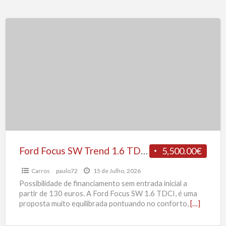
Ford
Focus
SW
Trend
1.6
TDCI
90
CV
Ford Focus SW Trend 1.6 TDCI 90 CV
5,500.00€
Carros
paulo72
15 de Julho, 2026
Possibilidade de financiamento sem entrada inicial a
partir de 130 euros. A Ford Focus SW 1.6 TDCI, é uma
proposta muito equilibrada pontuando no conforto,
[…]