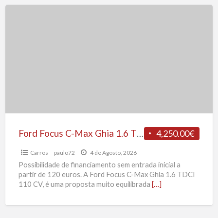
Ford
Focus
C-
Max
Ghia
1.6
TDCI
110
CV
Ford Focus C-Max Ghia 1.6 TDCI 110 CV
4,250.00€
Carros
paulo72
4 de Agosto, 2026
Possibilidade de financiamento sem entrada inicial a
partir de 120 euros. A Ford Focus C-Max Ghia 1.6 TDCI
110 CV, é uma proposta muito equilibrada
[…]