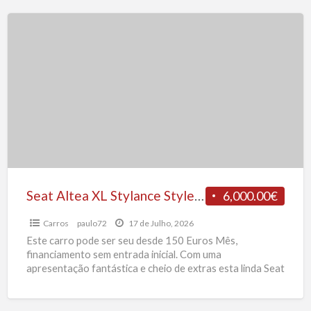
Seat
Altea
XL
Stylance
Style
1.9
TDI
105
CV
Seat Altea XL Stylance Style 1.9 TDI 105 CV
6,000.00€
Carros
paulo72
17 de Julho, 2026
Este carro pode ser seu desde 150 Euros Mês,
financiamento sem entrada inicial. Com uma
apresentação fantástica e cheio de extras esta linda Seat
Altea
[…]