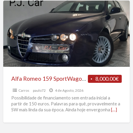
C
Alfa
Romeo
159
SportWagon
Distictive
1,9
JTDm
16V
159
CV
Alfa Romeo 159 SportWagon Distictive 1,9 JTDm 16V 159 CV
8,000.00€
Carros
paulo72
4 de Agosto, 2026
Possibilidade de financiamento sem entrada inicial a
partir de 150 euros. Palavras para quê, provavelmente a
SW mais linda da sua época. Ainda hoje envergonha
[…]