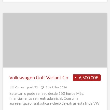
Volkswagen
Golf
Variant
Confortline
1.6
TDI
105
CV
Volkswagen Golf Variant Confortline 1.6 TDI 105 CV
6,500.00€
Carros
paulo72
8 de Julho, 2026
Este carro pode ser seu desde 150 Euros Mês,
financiamento sem entrada inicial. Com uma
apresentação fantástica e cheio de extras esta linda VW
Golf
[…]