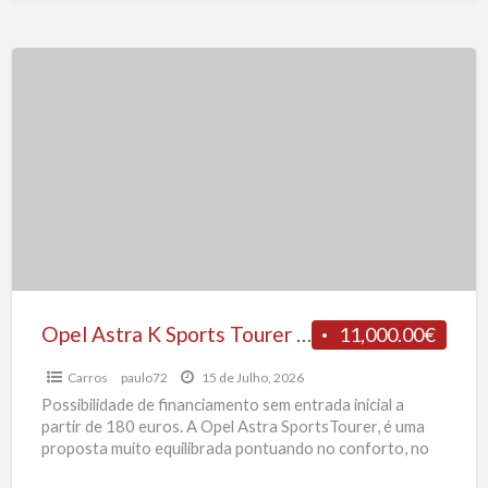
Opel
Astra
K
Sports
Tourer
Innovation
S/S
1.6
CDTI
110
Opel Astra K Sports Tourer Innovation S/S 1.6 CDTI 110 CV
11,000.00€
CV
Carros
paulo72
15 de Julho, 2026
Possibilidade de financiamento sem entrada inicial a
partir de 180 euros. A Opel Astra SportsTourer, é uma
proposta muito equilibrada pontuando no conforto, no
espaço,
[…]