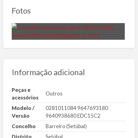
Fotos
Informação adicional
Peças e
Outros
acessórios
Modelo /
0281011084 9647693180
Versão
9640938680 EDC15C2
Concelho
Barreiro (Setúbal)
Distrito
Setúbal