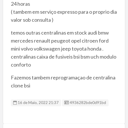
24 horas
( tambem em serviço expresso para o proprio dia
valor sob consulta )
temos outras centralinas em stock audi bmw
mercedes renault peugeot opel citroen ford
mini volvo volkswagen jeep toyota honda .
centralinas caixa de fusiveis bsi bsm uch modulo
conforto
Fazemos tambem reprogramaçao de centralina
clone bsi
ID do Cliente:
16 de Maio, 2022 21:37
4936282bde0d91bd