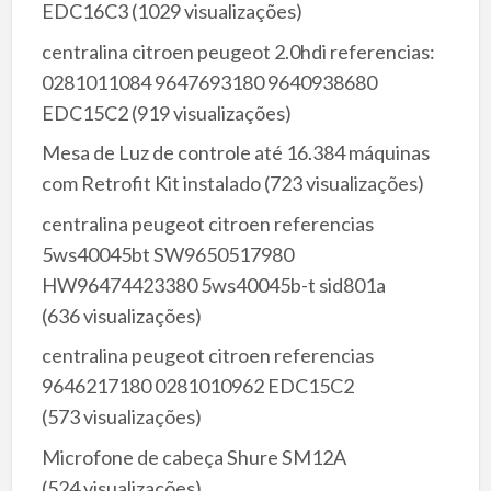
EDC16C3
(1029 visualizações)
centralina citroen peugeot 2.0hdi referencias:
0281011084 9647693180 9640938680
EDC15C2
(919 visualizações)
Mesa de Luz de controle até 16.384 máquinas
com Retrofit Kit instalado
(723 visualizações)
centralina peugeot citroen referencias
5ws40045bt SW9650517980
HW96474423380 5ws40045b-t sid801a
(636 visualizações)
centralina peugeot citroen referencias
9646217180 0281010962 EDC15C2
(573 visualizações)
Microfone de cabeça Shure SM12A
(524 visualizações)