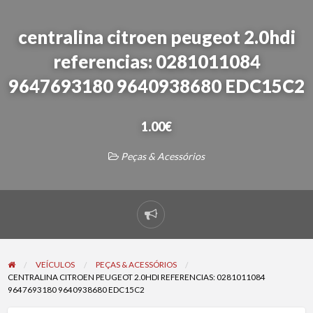
centralina citroen peugeot 2.0hdi
referencias: 0281011084
9647693180 9640938680 EDC15C2
1.00€
Peças & Acessórios
Reportar
problema
VEÍCULOS
PEÇAS & ACESSÓRIOS
CENTRALINA CITROEN PEUGEOT 2.0HDI REFERENCIAS: 0281011084
9647693180 9640938680 EDC15C2