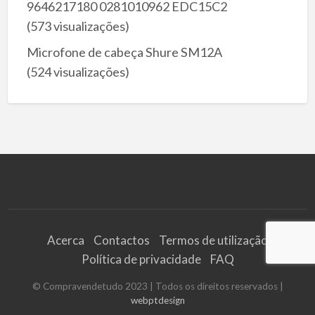
9646217180 0281010962 EDC15C2
(573 visualizações)
Microfone de cabeça Shure SM12A
(524 visualizações)
Acerca
Contactos
Termos de utilização
Política de privacidade
FAQ
© Compravendetudo 2023 | Todos os direitos reservados |
webptdesign