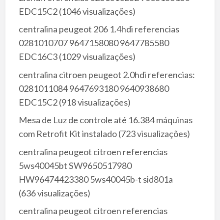
EDC15C2
(1046 visualizações)
centralina peugeot 206 1.4hdi referencias
0281010707 9647158080 9647785580
EDC16C3
(1029 visualizações)
centralina citroen peugeot 2.0hdi referencias:
0281011084 9647693180 9640938680
EDC15C2
(918 visualizações)
Mesa de Luz de controle até 16.384 máquinas
com Retrofit Kit instalado
(723 visualizações)
centralina peugeot citroen referencias
5ws40045bt SW9650517980
HW96474423380 5ws40045b-t sid801a
(636 visualizações)
centralina peugeot citroen referencias