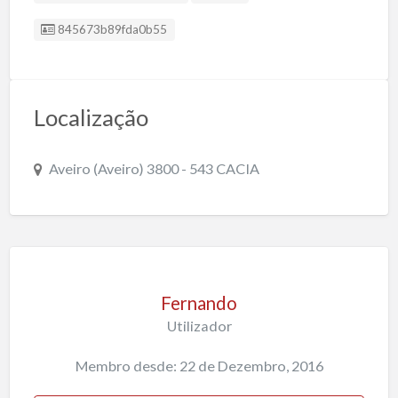
ID do Cliente:
845673b89fda0b55
Localização
Aveiro (Aveiro) 3800 - 543 CACIA
Fernando
Utilizador
Membro desde: 22 de Dezembro, 2016