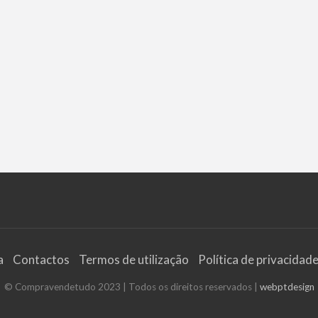
a
Contactos
Termos de utilização
Política de privacidad
© Compravendetudo 2023 | Todos os direitos reservados |
webptdesign