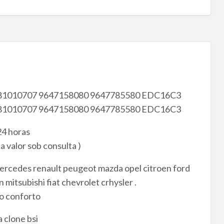
: 0281010707 9647158080 9647785580 EDC16C3
: 0281010707 9647158080 9647785580 EDC16C3
24 horas
a valor sob consulta )
ercedes renault peugeot mazda opel citroen ford
mitsubishi fiat chevrolet crhysler .
lo conforto
clone bsi